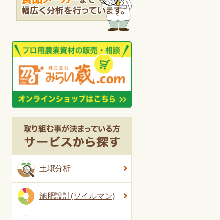
土壌分析
施肥設計(ソイルマン)