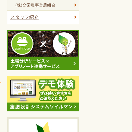
(株)交栄農事営農組合
スタッフ紹介