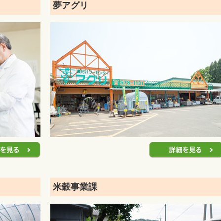
夢アグリ
米穀事業課