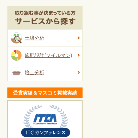
土壌分析
施肥設計(ソイルマン)
培土分析
受賞実績＆マスコミ掲載実績