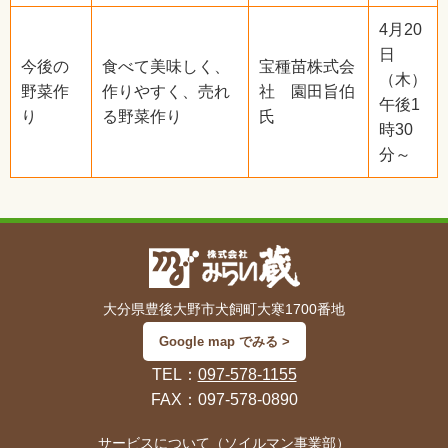
4月20
日
今後の
食べて美味しく、
宝種苗株式会
（木）
野菜作
作りやすく、売れ
社 園田旨伯
午後1
り
る野菜作り
氏
時30
分～
大分県豊後大野市犬飼町大寒1700番地
Google map でみる >
TEL：
097-578-1155
FAX：097-578-0890
サービスについて（ソイルマン事業部）