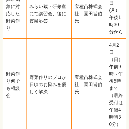
日
象に対
みらい蔵・研修室
宝種苗株式会
(月）
応した
にて講習会、後に
社 園田旨伯
午後1
野菜作
質疑応答
氏
時30
り
分から
4月2
日
（日）
午前9
野菜作
時～午
野菜作りのプロが
宝種苗株式会
り何で
後5時
日頃のお悩みを優
社 園田旨伯
も相談
まで
しく解決
氏
会
（最終
受付は
午後4
時時3
0分）