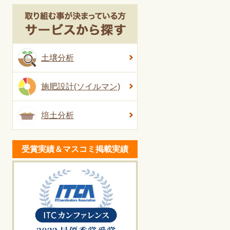
土壌分析
施肥設計(ソイルマン)
培土分析
受賞実績＆マスコミ掲載実績