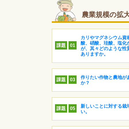
農業規模の拡
カリやマグネシウム資材
酸、硝酸、珪酸、塩化
課題
01
が、其々どのような性
ありますか。
作りたい作物と農地が
課題
03
か？
新しいことに対する栽
課題
05
い。