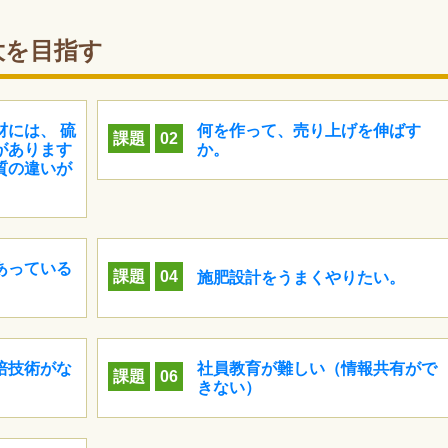
大を目指す
には、 硫
何を作って、売り上げを伸ばす
課題
02
があります
か。
質の違いが
あっている
課題
04
施肥設計をうまくやりたい。
培技術がな
社員教育が難しい（情報共有がで
課題
06
きない）