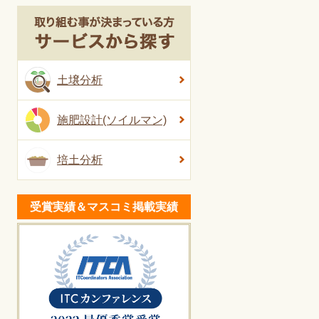
土壌分析
施肥設計(ソイルマン)
培土分析
受賞実績＆マスコミ掲載実績