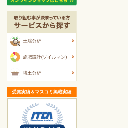
土壌分析
施肥設計(ソイルマン)
培土分析
受賞実績＆マスコミ掲載実績