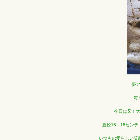
夢
毎
今日は又！
直径16～18セン
いつもの愛らしい笑