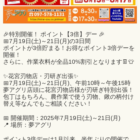
🎉特別開催！ ポイント【3倍】デー 🎉
📅7月19日(土)～21日(月)の3日間
ポイントが3倍貯まる！お得なポイント3倍デーを
開催！
さらに、作業衣料が全品10%割引となります👖👕
✨花宮刃物店・刃研ぎ出張✨
📅7月19日(土)～21日(月)、午前10時～午後15時
夢アグリ店頭に花宮刃物店様が刃研ぎ特別出張！
包丁はもちろん、農作業で使う刃物、鍬の柄付け
替え等なんでもご相談ください！
📅 開催期間：2025年7月19日(土)～21日(月)
📍 場所：夢アグリ
ポイント3倍デーは1月以来、半年ぶりの開催で