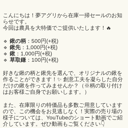
こんにちは！夢アグリから在庫一掃セールのお知
らせです。
今回は農具を大特価でご提供いたします！🔥
🔹
鍬の柄
：500円(+税)
🔹
鍬先
：1,000円(+税)
🔹
鍬
：1,000円(+税)
🔹
草取鎌
：100円(+税)
好きな鍬の柄と鍬先を選んで、オリジナルの鍬を
作ることができます！✨ 創意工夫を凝らした自分
だけの鍬を作ってみませんか？（※柄の取り付け
はお客様ご自身でお願いします。）
また、在庫限りの特価品も多数ご用意しています
ので、この機会をお見逃しなく！実際の売り場の
様子については、YouTubeのショート動画でご紹
介しています。ぜひ動画もご覧ください👇