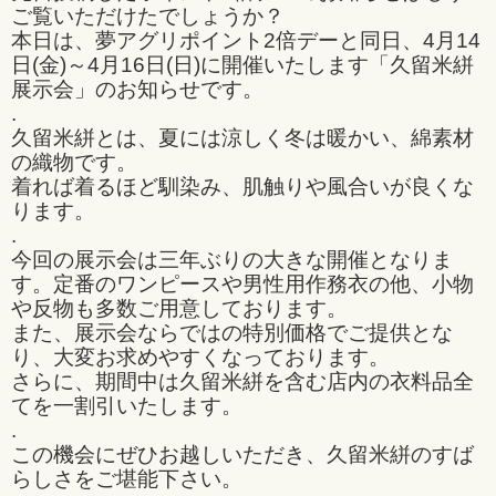
ご覧いただけたでしょうか？
本日は、夢アグリポイント2倍デーと同日、4月14
日(金)～4月16日(日)に開催いたします「久留米絣
展示会」のお知らせです。
.
久留米絣とは、夏には涼しく冬は暖かい、綿素材
の織物です。
着れば着るほど馴染み、肌触りや風合いが良くな
ります。
.
今回の展示会は三年ぶりの大きな開催となりま
す。定番のワンピースや男性用作務衣の他、小物
や反物も多数ご用意しております。
また、展示会ならではの特別価格でご提供とな
り、大変お求めやすくなっております。
さらに、期間中は久留米絣を含む店内の衣料品全
てを一割引いたします。
.
この機会にぜひお越しいただき、久留米絣のすば
らしさをご堪能下さい。