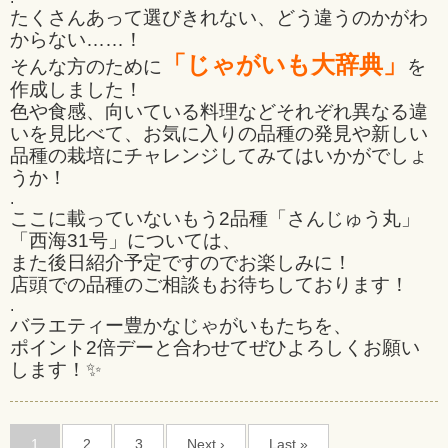
たくさんあって選びきれない、どう違うのかがわ
からない……！
「じゃがいも大辞典」
そんな方のために
を
作成しました！
色や食感、向いている料理などそれぞれ異なる違
いを見比べて、お気に入りの品種の発見や新しい
品種の栽培にチャレンジしてみてはいかがでしょ
うか！
.
ここに載っていないもう2品種「さんじゅう丸」
「西海31号」については、
また後日紹介予定ですのでお楽しみに！
店頭での品種のご相談もお待ちしております！
.
バラエティー豊かなじゃがいもたちを、
ポイント2倍デーと合わせてぜひよろしくお願い
します！✨
1
2
3
Next ›
Last »