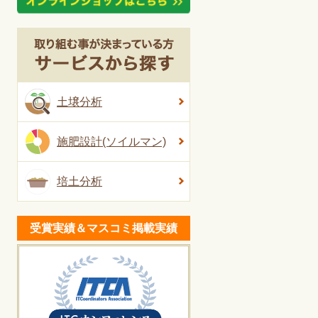
土壌分析
施肥設計(ソイルマン)
培土分析
受賞実績＆マスコミ掲載実績