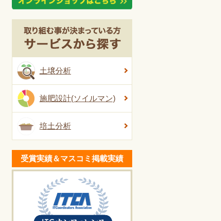
土壌分析
施肥設計(ソイルマン)
培土分析
受賞実績＆マスコミ掲載実績