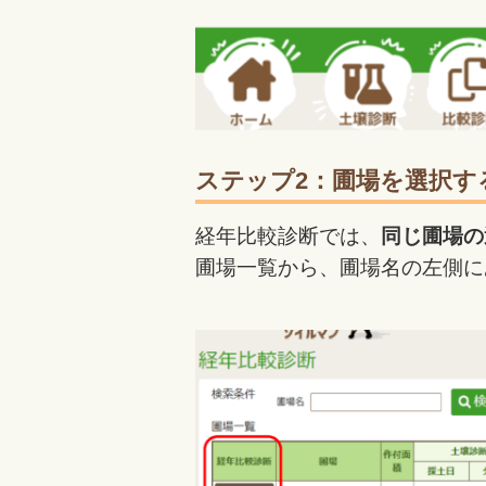
ステップ2：圃場を選択す
経年比較診断では、
同じ圃場の
圃場一覧から、圃場名の左側に