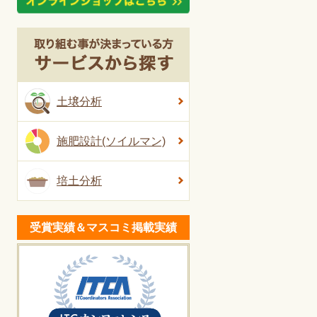
土壌分析
施肥設計(ソイルマン)
培土分析
受賞実績＆マスコミ掲載実績