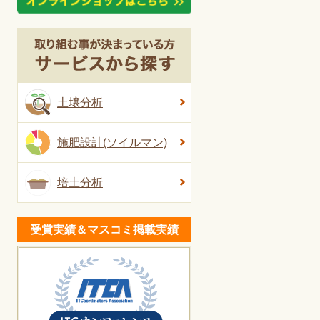
土壌分析
施肥設計(ソイルマン)
培土分析
受賞実績＆マスコミ掲載実績