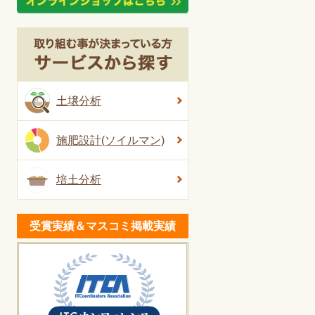
土壌分析
施肥設計(ソイルマン)
培土分析
受賞実績＆マスコミ掲載実績