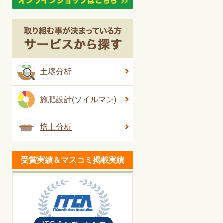
土壌分析
施肥設計(ソイルマン)
培土分析
受賞実績＆マスコミ掲載実績