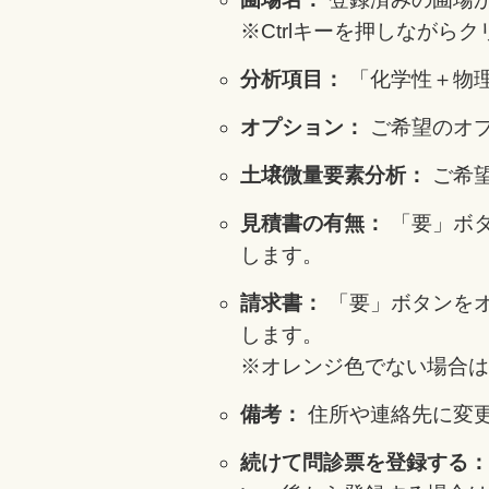
※Ctrlキーを押しなが
分析項目：
「化学性＋物
オプション：
ご希望のオ
土壌微量要素分析：
ご希
見積書の有無：
「要」ボ
します。
請求書：
「要」ボタンを
します。
※オレンジ色でない場合は
備考：
住所や連絡先に変
続けて問診票を登録する：