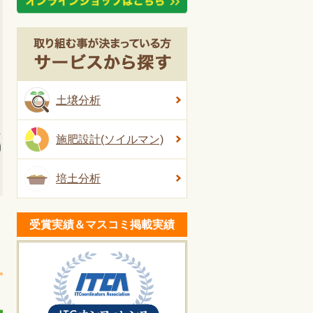
土壌分析
施肥設計(ソイルマン)
培土分析
受賞実績＆マスコミ掲載実績