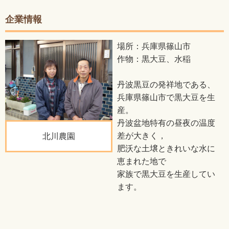
企業情報
場所：兵庫県篠山市
作物：黒大豆、水稲
丹波黒豆の発祥地である、
兵庫県篠山市で黒大豆を生
産。
丹波盆地特有の昼夜の温度
差が大きく，
北川農園
肥沃な土壌ときれいな水に
恵まれた地で
家族で黒大豆を生産してい
ます。