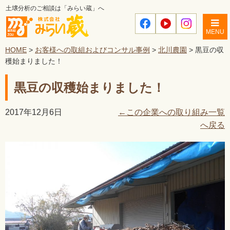
土壌分析のご相談は「みらい蔵」へ
MENU
HOME
>
お客様への取組およびコンサル事例
>
北川農園
> 黒豆の収
穫始まりました！
黒豆の収穫始まりました！
2017年12月6日
←この企業への取り組み一覧
へ戻る