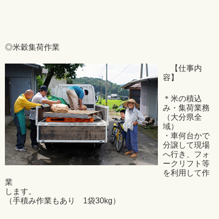
◎米穀集荷作業
【仕事内
容】
＊米の積込
み・集荷業務
（大分県全
域）
・車何台かで
分譲して現場
へ行き、フォ
ークリフト等
を利用して作
業
します。
（手積み作業もあり 1袋30kg）