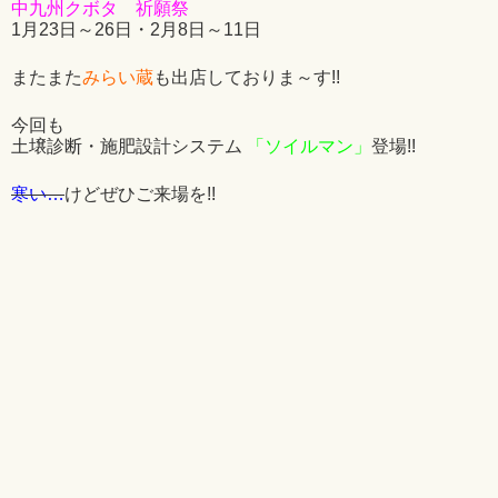
中九州クボタ 祈願祭
1月23日～26日・2月8日～11日
またまた
みらい蔵
も出店しておりま～す!!
今回も
土壌診断・施肥設計システム
「ソイルマン」
登場!!
寒い…
けどぜひご来場を!!