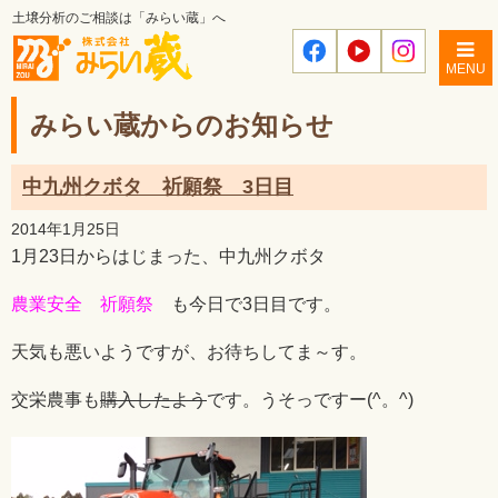
土壌分析のご相談は「みらい蔵」へ
MENU
みらい蔵からのお知らせ
中九州クボタ 祈願祭 3日目
2014年1月25日
1月23日からはじまった、中九州クボタ
農業安全 祈願祭
も今日で3日目です。
天気も悪いようですが、お待ちしてま～す。
交栄農事も
購入したよう
です。うそっですー(^。^)