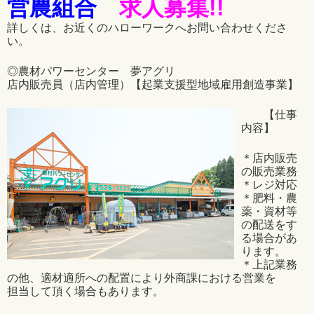
営農組合
求人募集!!
詳しくは、お近くのハローワークへお問い合わせくださ
い。
◎農材パワーセンター 夢アグリ
店内販売員（店内管理）【起業支援型地域雇用創造事業】
【仕事
内容】
＊店内販売
の販売業務
＊レジ対応
＊肥料・農
薬・資材等
の配送をす
る場合があ
ります。
＊上記業務
の他、適材適所への配置により外商課における営業を
担当して頂く場合もあります。