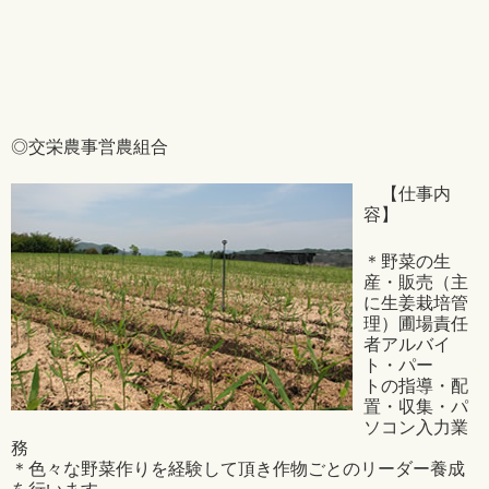
◎交栄農事営農組合
【仕事内
容】
＊野菜の生
産・販売（主
に生姜栽培管
理）圃場責任
者アルバイ
ト・パー
トの指導・配
置・収集・パ
ソコン入力業
務
＊色々な野菜作りを経験して頂き作物ごとのリーダー養成