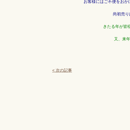
お客様にはご不便をおか
尚初売り
きたる年が皆
又、来
< 次の記事