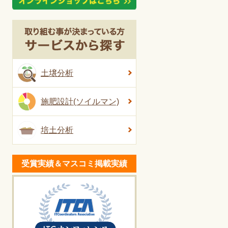
土壌分析
施肥設計(ソイルマン)
培土分析
受賞実績＆マスコミ掲載実績